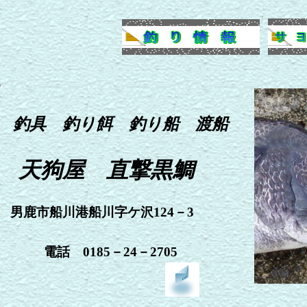
釣具 釣り餌 釣り船 渡船
天狗屋 直撃黒鯛
男鹿市船川港船川字ケ沢124－3
電話 0185－24－2705