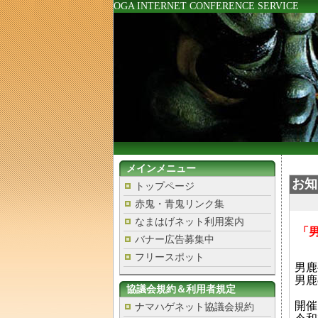
OGA INTERNET CONFERENCE SERVICE
メインメニュー
お知
トップページ
赤鬼・青鬼リンク集
なまはげネット利用案内
「男
バナー広告募集中
フリースポット
男鹿
男鹿
協議会規約＆利用者規定
開催
ナマハゲネット協議会規約