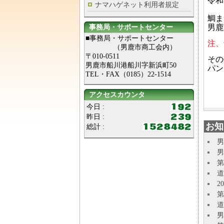
令和
ナマハゲネット利用者規定
鯛ま
男鹿
事務局・サポートセンター
■事務局・サポートセンター
注、
（男鹿市商工会内）
〒010-0511
その
男鹿市船川港船川字新浜町50
パン
TEL・FAX（0185）22-1514
アクセスカウンタ
今日 :
昨日 :
お知
総計 :
男
男
第
道
2
第
道
男