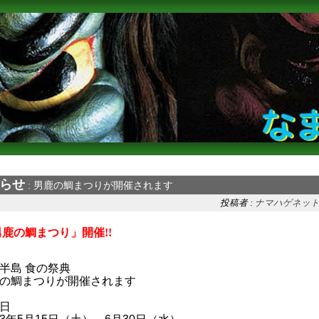
らせ
: 男鹿の鯛まつりが開催されます
投稿者 :
ナマハゲネッ
鹿の鯛まつり」開催!!
半島 食の祭典
の鯛まつりが開催されます
日