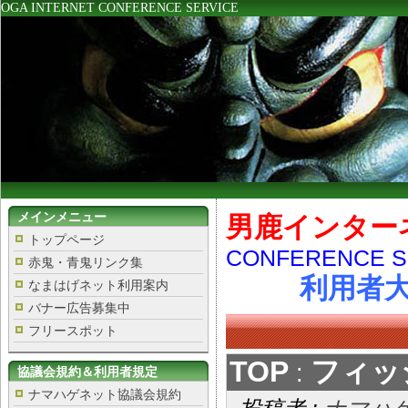
OGA INTERNET CONFERENCE SERVICE
メインメニュー
男鹿インター
トップページ
CONFERENCE S
赤鬼・青鬼リンク集
利用者大
なまはげネット利用案内
バナー広告募集中
フリースポット
TOP
フィッ
:
協議会規約＆利用者規定
ナマハゲネット協議会規約