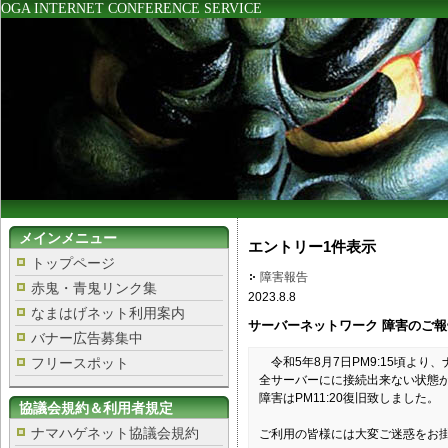
OGA INTERNET CONFERENCE SERVICE
メインメニュー
エントリー1件表示
トップページ
障害報告
赤鬼・青鬼リンク集
2023.8.8
なまはげネット利用案内
サーバーネットワーク 障害のご報
バナー広告募集中
フリースポット
令和5年8月7日PM9:15頃よ
全サーバーにに接続出来ない状態
障害はPM11:20復旧致しました。
協議会規約＆利用者規定
ナマハゲネット協議会規約
ご利用の皆様には大変ご迷惑をお