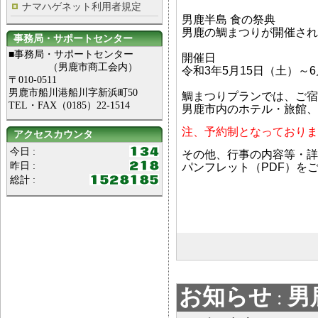
ナマハゲネット利用者規定
男鹿半島 食の祭典
男鹿の鯛まつりが開催され
事務局・サポートセンター
■事務局・サポートセンター
開催日
（男鹿市商工会内）
令和3年5月15日（土）～6
〒010-0511
男鹿市船川港船川字新浜町50
鯛まつりプランでは、ご宿
TEL・FAX（0185）22-1514
男鹿市内のホテル・旅館、
注、予約制となっておりま
アクセスカウンタ
今日 :
その他、行事の内容等・詳
昨日 :
パンフレット（PDF）を
総計 :
お知らせ
男
: