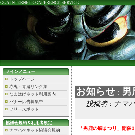
OGA INTERNET CONFERENCE SERVICE
メインメニュー
トップページ
赤鬼・青鬼リンク集
お知らせ
男
:
なまはげネット利用案内
バナー広告募集中
投稿者 :
ナマ
フリースポット
協議会規約＆利用者規定
「男鹿の鯛まつり」開催!!
ナマハゲネット協議会規約