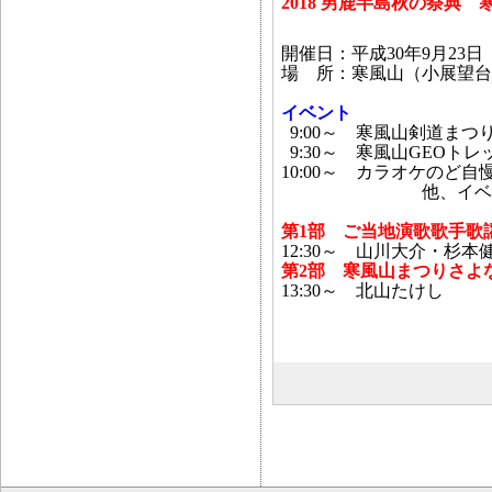
2018 男鹿半島秋の祭典
開催日：平成30年9月23日
場 所：寒風山（小展望台
イベント
9:00～ 寒風山剣道まつ
9:30～ 寒風山GEOトレ
10:00～ カラオケのど自
他、イベント
第1部 ご当地演歌歌手
歌
12:30～ 山川大介・杉
第2部 寒風山まつりさよ
13:30～ 北山たけし