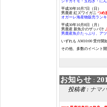
ジャガイモ・玉ねぎ・にん
平成30年10月7日（日）
男鹿産 紅ズワイガニ
つめ
オガーレ海産物販売ランキン
平成30年10月8日（月）
男鹿産 新魚介のザッパ汁
男鹿産魚介たっぷり、アツ
いずれも AM10:00 受付開
その他、多数のイベント開催
お知らせ
2
:
投稿者 :
ナマ