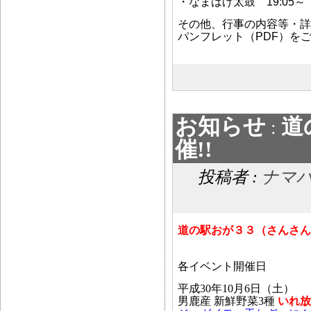
・なまはげ太鼓 19:05～
その他、行事の内容等・詳
パンフレット（PDF）を
お知らせ
道
:
催!!
投稿者 :
ナマ
道の駅おが３３（さんさん
各イベント開催日
平成30年10月6日（土）
男鹿産 新鮮野菜3種
いれ放