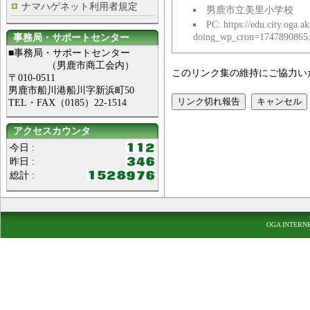
ナマハゲネット利用者規定
男鹿市立美里小学校
PC: https://edu.city.oga.ak
doing_wp_cron=1747890865
事務局・サポートセンター
■事務局・サポートセンター
（男鹿市商工会内）
このリンク集の維持にご協力い
〒010-0511
男鹿市船川港船川字新浜町50
TEL・FAX（0185）22-1514
アクセスカウンタ
今日 :
昨日 :
総計 :
OGA INTERN