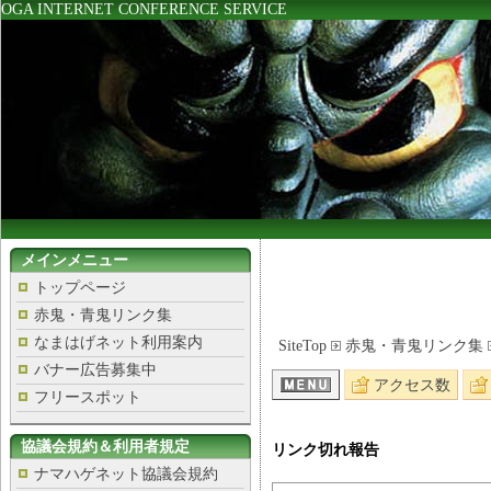
OGA INTERNET CONFERENCE SERVICE
メインメニュー
トップページ
赤鬼・青鬼リンク集
なまはげネット利用案内
SiteTop
赤鬼・青鬼リンク集
バナー広告募集中
アクセス数
フリースポット
協議会規約＆利用者規定
リンク切れ報告
ナマハゲネット協議会規約