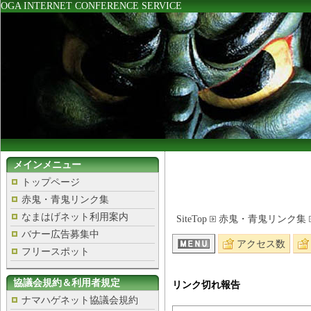
OGA INTERNET CONFERENCE SERVICE
メインメニュー
トップページ
赤鬼・青鬼リンク集
なまはげネット利用案内
SiteTop
赤鬼・青鬼リンク集
バナー広告募集中
アクセス数
フリースポット
協議会規約＆利用者規定
リンク切れ報告
ナマハゲネット協議会規約