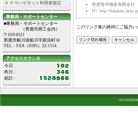
ナマハゲネット利用者規定
男鹿海洋物産有限会社
PC: http://hatahata.akita.jp
事務局・サポートセンター
■事務局・サポートセンター
このリンク集の維持にご協力い
（男鹿市商工会内）
〒010-0511
男鹿市船川港船川字新浜町50
TEL・FAX（0185）22-1514
アクセスカウンタ
今日 :
昨日 :
総計 :
OGA INTERN