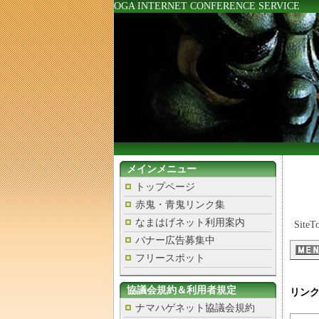
OGA INTERNET CONFERENCE SERVICE
メインメニュー
トップページ
赤鬼・青鬼リンク集
なまはげネット利用案内
SiteT
バナー広告募集中
フリースポット
協議会規約＆利用者規定
リン
ナマハゲネット協議会規約