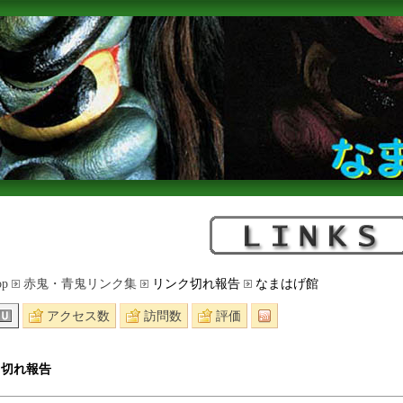
op
赤鬼・青鬼リンク集
リンク切れ報告
なまはげ館
アクセス数
訪問数
評価
ク切れ報告