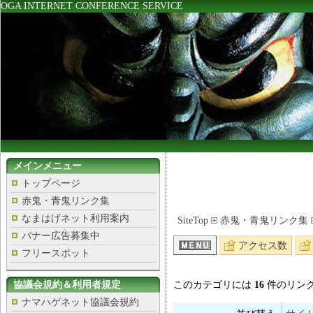
OGA INTERNET CONFERENCE SERVICE
メインメニュー
トップページ
赤鬼・青鬼リンク集
なまはげネット利用案内
SiteTop
赤鬼・青鬼リンク集
バナー広告募集中
アクセス数
フリースポット
協議会規約＆利用者規定
このカテゴリには
16
件のリン
ナマハゲネット協議会規約