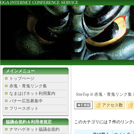
OGA INTERNET CONFERENCE SERVICE
メインメニュー
トップページ
赤鬼・青鬼リンク集
なまはげネット利用案内
SiteTop
赤鬼・青鬼リンク集
バナー広告募集中
アクセス数
フリースポット
協議会規約＆利用者規定
このカテゴリには
7
件のリンク
ナマハゲネット協議会規約