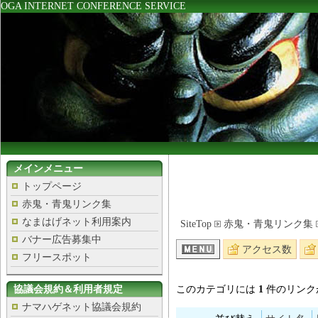
OGA INTERNET CONFERENCE SERVICE
メインメニュー
トップページ
赤鬼・青鬼リンク集
なまはげネット利用案内
SiteTop
赤鬼・青鬼リンク集
バナー広告募集中
アクセス数
フリースポット
協議会規約＆利用者規定
このカテゴリには
1
件のリンク
ナマハゲネット協議会規約