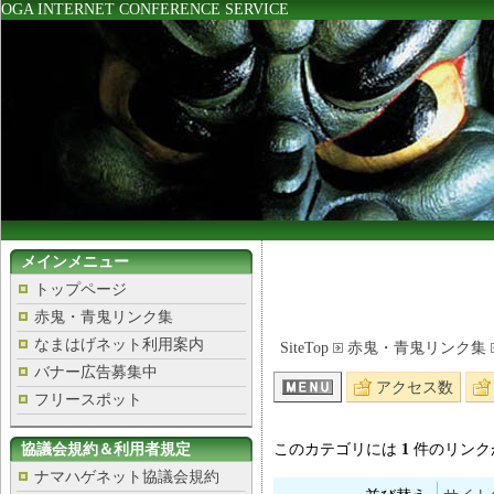
OGA INTERNET CONFERENCE SERVICE
メインメニュー
トップページ
赤鬼・青鬼リンク集
なまはげネット利用案内
SiteTop
赤鬼・青鬼リンク集
バナー広告募集中
アクセス数
フリースポット
協議会規約＆利用者規定
このカテゴリには
1
件のリンク
ナマハゲネット協議会規約