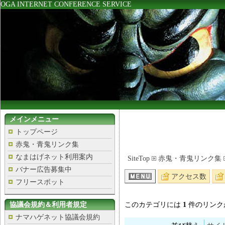
OGA INTERNET CONFERENCE SERVICE
メインメニュー
トップページ
赤鬼・青鬼リンク集
なまはげネット利用案内
SiteTop
赤鬼・青鬼リンク集
バナー広告募集中
アクセス数
フリースポット
協議会規約＆利用者規定
このカテゴリには
1
件のリンク
ナマハゲネット協議会規約