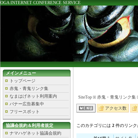
OGA INTERNET CONFERENCE SERVICE
メインメニュー
トップページ
赤鬼・青鬼リンク集
なまはげネット利用案内
SiteTop
赤鬼・青鬼リンク集
バナー広告募集中
アクセス数
フリースポット
協議会規約＆利用者規定
このカテゴリには
2
件のリンク
ナマハゲネット協議会規約