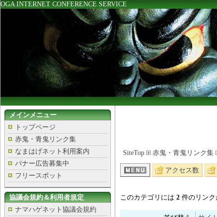
OGA INTERNET CONFERENCE SERVICE
メインメニュー
トップページ
赤鬼・青鬼リンク集
なまはげネット利用案内
SiteTop
赤鬼・青鬼リンク集
バナー広告募集中
アクセス数
フリースポット
協議会規約＆利用者規定
このカテゴリには
2
件のリンク
ナマハゲネット協議会規約