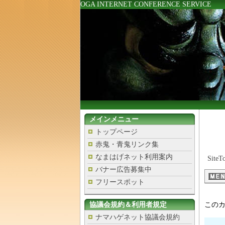
OGA INTERNET CONFERENCE SERVICE
メインメニュー
トップページ
赤鬼・青鬼リンク集
なまはげネット利用案内
SiteT
バナー広告募集中
フリースポット
協議会規約＆利用者規定
この
ナマハゲネット協議会規約