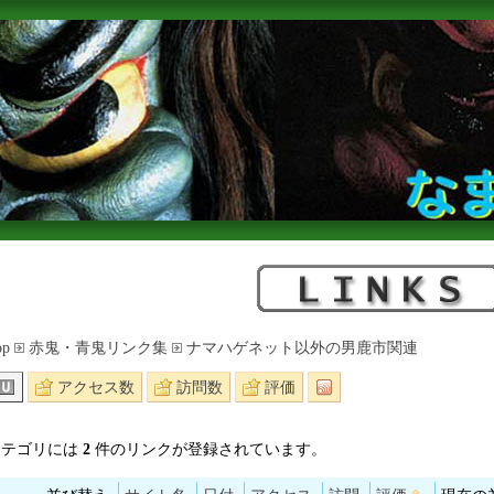
op
赤鬼・青鬼リンク集
ナマハゲネット以外の男鹿市関連
アクセス数
訪問数
評価
カテゴリには
2
件のリンクが登録されています。