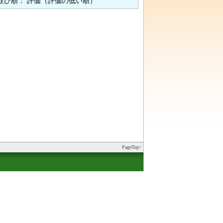
並び順： 評価（評価の低い順）
PageTop↑