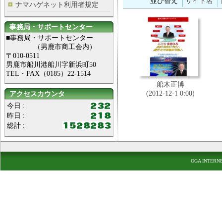
並び替え
サイト名
ナマハゲネット利用者規定
事務局・サポートセンター
■事務局・サポートセンター
（男鹿市商工会内）
〒010-0511
男鹿市船川港船川字新浜町50
TEL・FAX（0185）22-1514
船木正博
(2012-12-1 0:00)
アクセスカウンタ
今日 :
昨日 :
総計 :
OGA INTERN