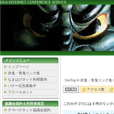
OGA INTERNET CONFERENCE SERVICE
メインメニュー
トップページ
赤鬼・青鬼リンク集
なまはげネット利用案内
SiteTop
赤鬼・青鬼リンク集
バナー広告募集中
アクセス数
フリースポット
協議会規約＆利用者規定
このカテゴリには
1
件のリンク
ナマハゲネット協議会規約