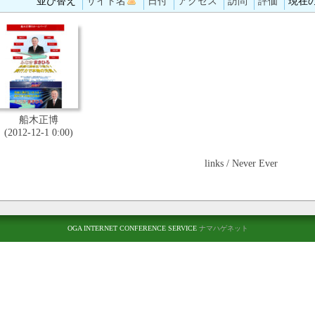
並び替え
サイト名
日付
アクセス
訪問
評価
現在の
船木正博
(2012-12-1 0:00)
links / Never Ever
OGA INTERNET CONFERENCE SERVICE
ナマハゲネット