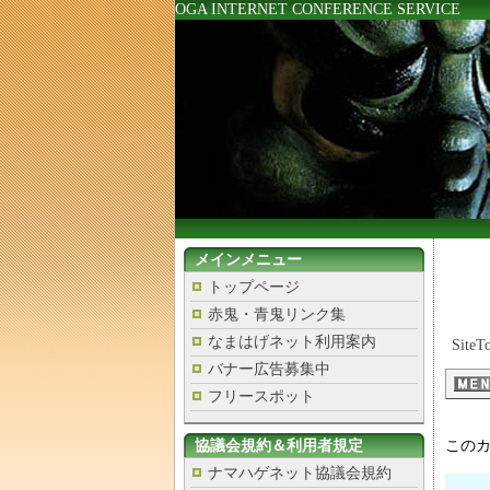
OGA INTERNET CONFERENCE SERVICE
メインメニュー
トップページ
赤鬼・青鬼リンク集
なまはげネット利用案内
SiteT
バナー広告募集中
フリースポット
協議会規約＆利用者規定
この
ナマハゲネット協議会規約