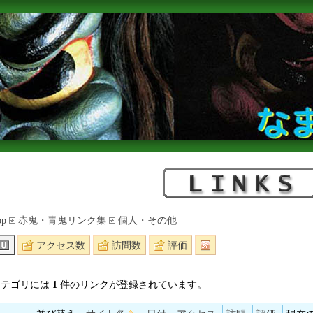
op
赤鬼・青鬼リンク集
個人・その他
アクセス数
訪問数
評価
カテゴリには
1
件のリンクが登録されています。