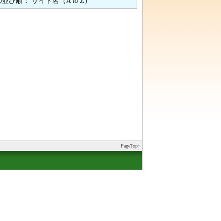
並び順： サイト名（A to Z）
PageTop↑