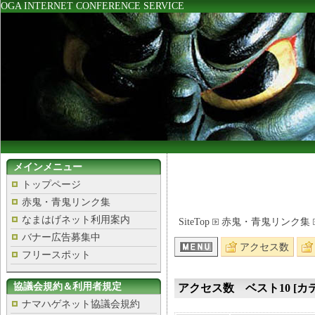
OGA INTERNET CONFERENCE SERVICE
メインメニュー
トップページ
赤鬼・青鬼リンク集
なまはげネット利用案内
SiteTop
赤鬼・青鬼リンク集
バナー広告募集中
アクセス数
フリースポット
協議会規約＆利用者規定
アクセス数 ベスト10 [カテ
ナマハゲネット協議会規約