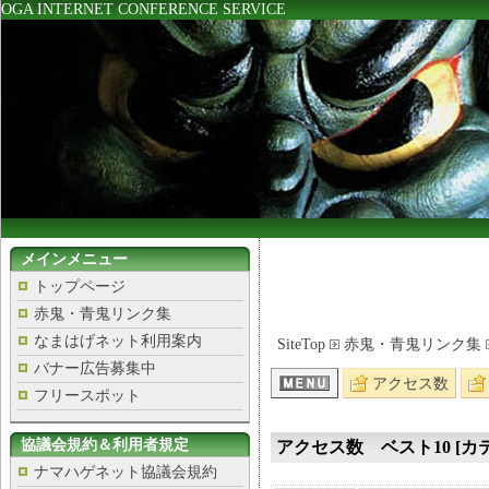
OGA INTERNET CONFERENCE SERVICE
メインメニュー
トップページ
赤鬼・青鬼リンク集
なまはげネット利用案内
SiteTop
赤鬼・青鬼リンク集
バナー広告募集中
アクセス数
フリースポット
協議会規約＆利用者規定
アクセス数 ベスト10 [カテ
ナマハゲネット協議会規約