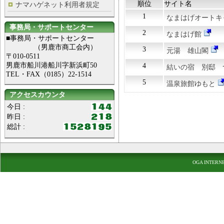
順位
サイト名
ナマハゲネット利用者規定
1
なまはげオートキ
事務局・サポートセンター
2
なまはげ館
■事務局・サポートセンター
（男鹿市商工会内）
3
元湯 雄山閣
〒010-0511
男鹿市船川港船川字新浜町50
4
結いの宿 別邸 
TEL・FAX（0185）22-1514
5
温泉旅館ゆもと
アクセスカウンタ
今日 :
昨日 :
総計 :
OGA INTERN