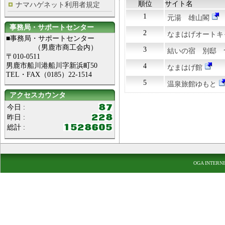
順位
サイト名
ナマハゲネット利用者規定
1
元湯 雄山閣
事務局・サポートセンター
2
なまはげオートキ
■事務局・サポートセンター
（男鹿市商工会内）
3
結いの宿 別邸 
〒010-0511
男鹿市船川港船川字新浜町50
4
なまはげ館
TEL・FAX（0185）22-1514
5
温泉旅館ゆもと
アクセスカウンタ
今日 :
昨日 :
総計 :
OGA INTERN