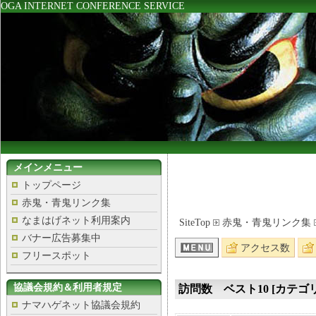
OGA INTERNET CONFERENCE SERVICE
メインメニュー
トップページ
赤鬼・青鬼リンク集
なまはげネット利用案内
SiteTop
赤鬼・青鬼リンク集
バナー広告募集中
アクセス数
フリースポット
協議会規約＆利用者規定
訪問数 ベスト10 [カテゴリ
ナマハゲネット協議会規約