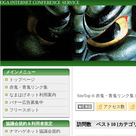
OGA INTERNET CONFERENCE SERVICE
メインメニュー
トップページ
赤鬼・青鬼リンク集
なまはげネット利用案内
SiteTop
赤鬼・青鬼リンク集
バナー広告募集中
アクセス数
フリースポット
協議会規約＆利用者規定
訪問数 ベスト10 [カテゴリ
ナマハゲネット協議会規約