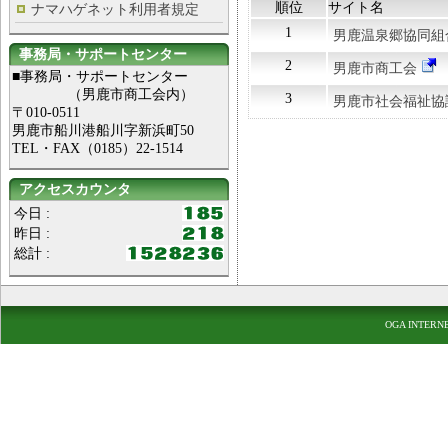
順位
サイト名
ナマハゲネット利用者規定
1
男鹿温泉郷協同組
事務局・サポートセンター
2
男鹿市商工会
■事務局・サポートセンター
（男鹿市商工会内）
3
男鹿市社会福祉協
〒010-0511
男鹿市船川港船川字新浜町50
TEL・FAX（0185）22-1514
アクセスカウンタ
今日 :
昨日 :
総計 :
OGA INTERN