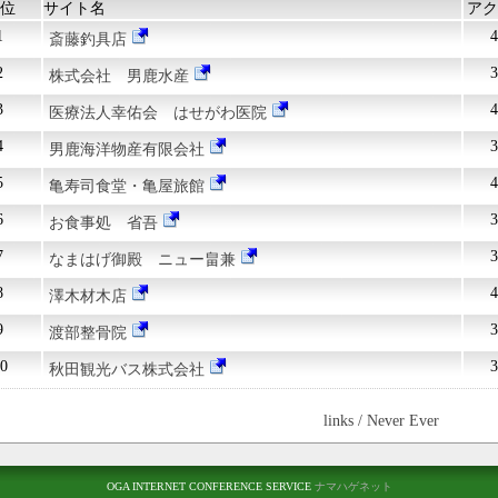
位
サイト名
アク
1
4
斎藤釣具店
2
3
株式会社 男鹿水産
3
4
医療法人幸佑会 はせがわ医院
4
3
男鹿海洋物産有限会社
5
4
亀寿司食堂・亀屋旅館
6
3
お食事処 省吾
7
3
なまはげ御殿 ニュー畠兼
8
4
澤木材木店
9
3
渡部整骨院
0
3
秋田観光バス株式会社
links / Never Ever
OGA INTERNET CONFERENCE SERVICE
ナマハゲネット