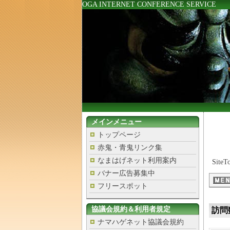
OGA INTERNET CONFERENCE SERVICE
メインメニュー
トップページ
赤鬼・青鬼リンク集
なまはげネット利用案内
SiteT
バナー広告募集中
フリースポット
協議会規約＆利用者規定
訪問
ナマハゲネット協議会規約