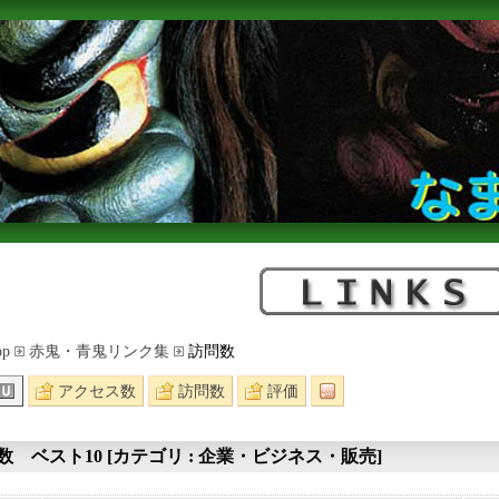
op
赤鬼・青鬼リンク集
訪問数
アクセス数
訪問数
評価
数 ベスト10 [カテゴリ : 企業・ビジネス・販売]