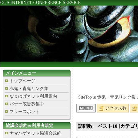
OGA INTERNET CONFERENCE SERVICE
メインメニュー
トップページ
赤鬼・青鬼リンク集
なまはげネット利用案内
SiteTop
赤鬼・青鬼リンク集
バナー広告募集中
アクセス数
フリースポット
協議会規約＆利用者規定
訪問数 ベスト10 [カテゴリ
ナマハゲネット協議会規約