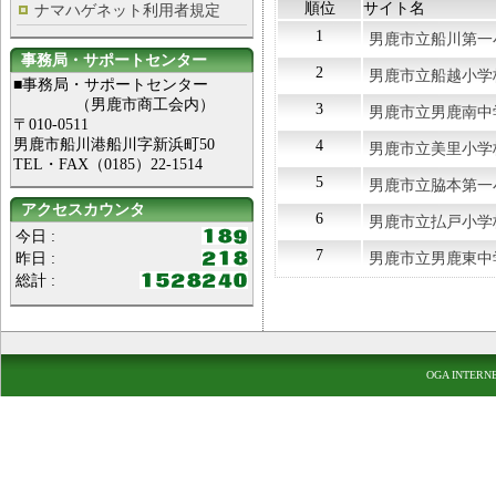
順位
サイト名
ナマハゲネット利用者規定
1
男鹿市立船川第一
事務局・サポートセンター
2
男鹿市立船越小学
■事務局・サポートセンター
（男鹿市商工会内）
3
男鹿市立男鹿南中
〒010-0511
男鹿市船川港船川字新浜町50
4
男鹿市立美里小学
TEL・FAX（0185）22-1514
5
男鹿市立脇本第一
アクセスカウンタ
6
男鹿市立払戸小学
今日 :
7
昨日 :
男鹿市立男鹿東中
総計 :
OGA INTERN