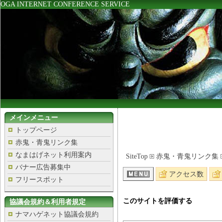
OGA INTERNET CONFERENCE SERVICE
メインメニュー
トップページ
赤鬼・青鬼リンク集
なまはげネット利用案内
SiteTop
赤鬼・青鬼リンク集
バナー広告募集中
アクセス数
フリースポット
このサイトを評価する
協議会規約＆利用者規定
ナマハゲネット協議会規約