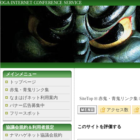
OGA INTERNET CONFERENCE SERVICE
メインメニュー
トップページ
赤鬼・青鬼リンク集
なまはげネット利用案内
SiteTop
赤鬼・青鬼リンク集
バナー広告募集中
アクセス数
フリースポット
このサイトを評価する
協議会規約＆利用者規定
ナマハゲネット協議会規約