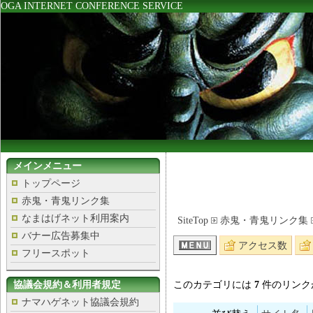
OGA INTERNET CONFERENCE SERVICE
メインメニュー
トップページ
赤鬼・青鬼リンク集
なまはげネット利用案内
SiteTop
赤鬼・青鬼リンク集
バナー広告募集中
アクセス数
フリースポット
協議会規約＆利用者規定
このカテゴリには
7
件のリンク
ナマハゲネット協議会規約