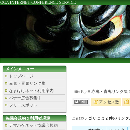
OGA INTERNET CONFERENCE SERVICE
メインメニュー
トップページ
赤鬼・青鬼リンク集
なまはげネット利用案内
SiteTop
赤鬼・青鬼リンク集
バナー広告募集中
アクセス数
フリースポット
協議会規約＆利用者規定
このカテゴリには
2
件のリンク
ナマハゲネット協議会規約