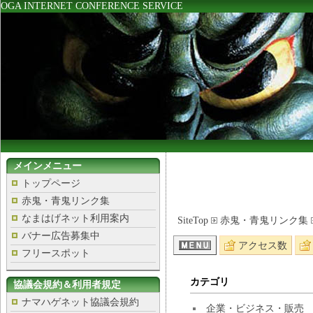
OGA INTERNET CONFERENCE SERVICE
メインメニュー
トップページ
赤鬼・青鬼リンク集
なまはげネット利用案内
SiteTop
赤鬼・青鬼リンク集
バナー広告募集中
アクセス数
フリースポット
カテゴリ
協議会規約＆利用者規定
ナマハゲネット協議会規約
企業・ビジネス・販売