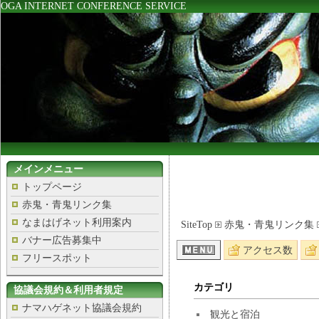
OGA INTERNET CONFERENCE SERVICE
メインメニュー
トップページ
赤鬼・青鬼リンク集
なまはげネット利用案内
SiteTop
赤鬼・青鬼リンク集
バナー広告募集中
アクセス数
フリースポット
カテゴリ
協議会規約＆利用者規定
ナマハゲネット協議会規約
観光と宿泊