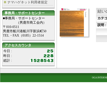
ナマハゲネット利用者規定
結い
事務局・サポートセンター
■事務局・サポートセンター
カテゴ
（男鹿市商工会内）
説明 
〒010-0511
男鹿市船川港船川字新浜町50
TEL・FAX（0185）22-1514
アクセスカウンタ
今日 :
昨日 :
総計 :
OGA INTERN