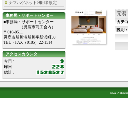
ナマハゲネット利用者規定
元湯
事務局・サポートセンター
■事務局・サポートセンター
カテゴ
（男鹿市商工会内）
説明 
〒010-0511
男鹿市船川港船川字新浜町50
TEL・FAX（0185）22-1514
アクセスカウンタ
今日 :
昨日 :
総計 :
OGA INTERN