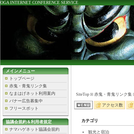
OGA INTERNET CONFERENCE SERVICE
メインメニュー
トップページ
赤鬼・青鬼リンク集
なまはげネット利用案内
SiteTop
赤鬼・青鬼リンク集
バナー広告募集中
アクセス数
フリースポット
カテゴリ
協議会規約＆利用者規定
ナマハゲネット協議会規約
観光と宿泊