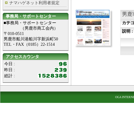
ナマハゲネット利用者規定
男鹿
事務局・サポートセンター
■事務局・サポートセンター
カテゴ
（男鹿市商工会内）
説明 
〒010-0511
男鹿市船川港船川字新浜町50
TEL・FAX（0185）22-1514
アクセスカウンタ
今日 :
昨日 :
総計 :
OGA INTERN