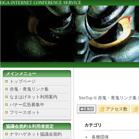
OGA INTERNET CONFERENCE SERVICE
メインメニュー
トップページ
赤鬼・青鬼リンク集
なまはげネット利用案内
SiteTop
赤鬼・青鬼リンク集
バナー広告募集中
アクセス数
フリースポット
カテゴリ
協議会規約＆利用者規定
ナマハゲネット協議会規約
各種団体