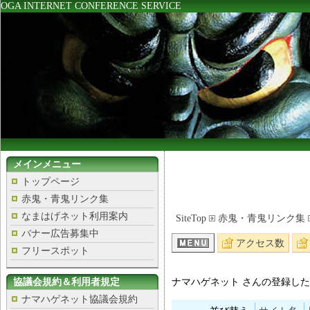
OGA INTERNET CONFERENCE SERVICE
メインメニュー
トップページ
赤鬼・青鬼リンク集
なまはげネット利用案内
SiteTop
赤鬼・青鬼リンク集
バナー広告募集中
アクセス数
フリースポット
協議会規約＆利用者規定
ナマハゲネット さんの登録したサ
ナマハゲネット協議会規約