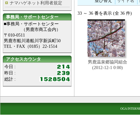
並び替え
サイト名
ナマハゲネット利用者規定
33 ～ 36 番を表示 (全 36 件)
事務局・サポートセンター
■事務局・サポートセンター
（男鹿市商工会内）
〒010-0511
男鹿市船川港船川字新浜町50
TEL・FAX（0185）22-1514
アクセスカウンタ
男鹿温泉郷協同組合
今日 :
(2012-12-1 0:00)
昨日 :
総計 :
OGA INTERN