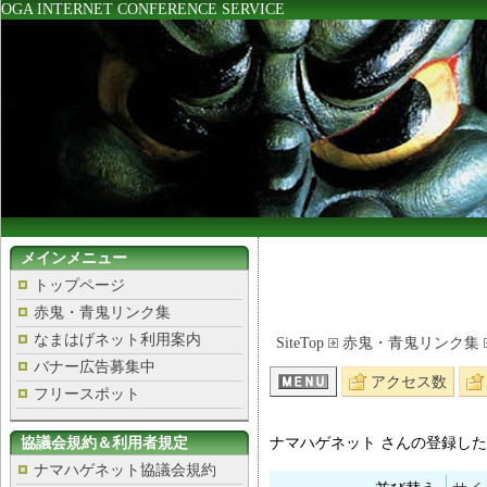
OGA INTERNET CONFERENCE SERVICE
メインメニュー
トップページ
赤鬼・青鬼リンク集
なまはげネット利用案内
SiteTop
赤鬼・青鬼リンク集
バナー広告募集中
アクセス数
フリースポット
協議会規約＆利用者規定
ナマハゲネット さんの登録したサ
ナマハゲネット協議会規約