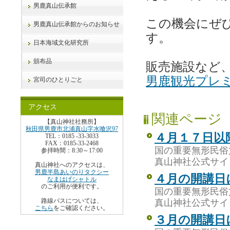
男鹿真山伝承館
この機会にぜ
男鹿真山伝承館からのお知らせ
す。
日本海域文化研究所
頒布品
販売施設など
男鹿観光プレ
宮司のひとりごと
アクセス
関連ページ
【真山神社社務所】
秋田県男鹿市北浦真山字水喰沢97
４月１７日以
TEL：0185 -33-3033
FAX：0185-33-2468
国の重要無形民俗
参拝時間：8:30～17:00
真山神社公式サイ
真山神社へのアクセスは、
男鹿半島あいのりタクシー
４月の開講日
なまはげシャトル
のご利用が便利です。
国の重要無形民俗
路線バスについては、
真山神社公式サイ
こちら
をご確認ください。
３月の開講日