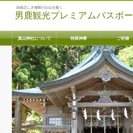
由緒正しき修験のお山を戴く
男鹿観光プレミアムパスポ
真山神社について
特異神事
ご祈祷