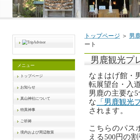
トップページ
＞
男
ート
男鹿観光プ
メニュー
なまはげ館・男
トップページ
転展望台・入
お知らせ
男鹿の主要な5
真山神社について
な
「男鹿観光
されます。
特異神事
ご祈祷
こちらのパス
境内および周辺散策
える500円の