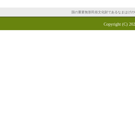
国の重要無形民俗文化財であるなまはげの
Copyright (C) 20