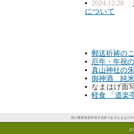
2024.12.28
について
郵送祈祷の
厄年・年祝
真山神社の
御神酒 純
なまはげ面
軽食 「道楽
国の重要無形民俗文化財であるなまはげの
(C