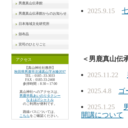
男鹿真山伝承館
2025.9.15
男鹿真山伝承館からのお知らせ
日本海域文化研究所
頒布品
宮司のひとりごと
＜男鹿真山伝
アクセス
【真山神社社務所】
秋田県男鹿市北浦真山字水喰沢97
2025.11.22
TEL：0185 -33-3033
FAX：0185-33-2468
参拝時間：8:30～17:00
2025.4.8
ゴ
真山神社へのアクセスは、
男鹿半島あいのりタクシー
なまはげシャトル
のご利用が便利です。
2025.1.25
路線バスについては、
開講について
こちら
をご確認ください。