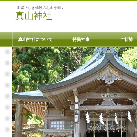
由緒正しき修験のお山を戴く
真山神社
真山神社について
特異神事
ご祈祷