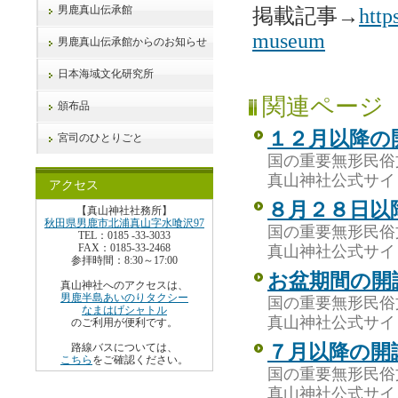
男鹿真山伝承館
掲載記事→
http
museum
男鹿真山伝承館からのお知らせ
日本海域文化研究所
関連ページ
頒布品
１２月以降の
宮司のひとりごと
国の重要無形民俗
真山神社公式サイ
アクセス
８月２８日以
【真山神社社務所】
秋田県男鹿市北浦真山字水喰沢97
国の重要無形民俗
TEL：0185 -33-3033
FAX：0185-33-2468
真山神社公式サイ
参拝時間：8:30～17:00
お盆期間の開
真山神社へのアクセスは、
男鹿半島あいのりタクシー
国の重要無形民俗
なまはげシャトル
真山神社公式サイ
のご利用が便利です。
７月以降の開
路線バスについては、
こちら
をご確認ください。
国の重要無形民俗
真山神社公式サイ