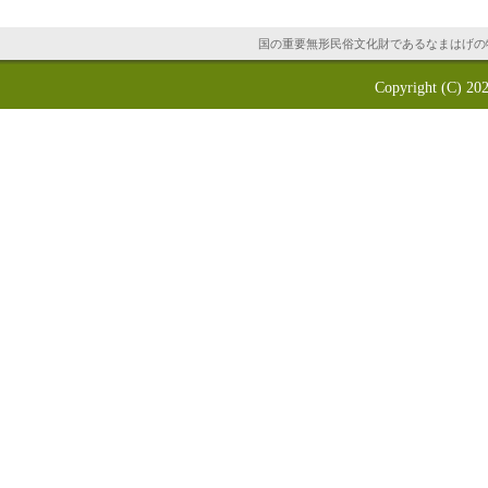
国の重要無形民俗文化財であるなまはげの
Copyright (C) 20