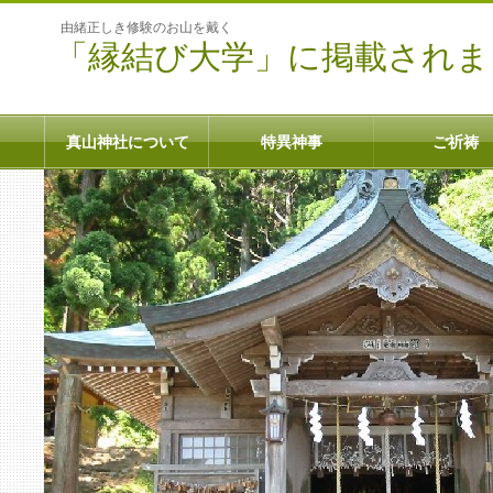
由緒正しき修験のお山を戴く
「縁結び大学」に掲載されま
真山神社について
特異神事
ご祈祷