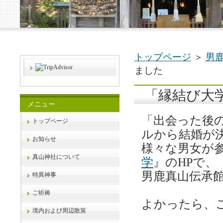
トップページ
＞
男
ました
「縁結び大
メニュー
「出会った後
トップページ
ルから結婚が
お知らせ
様々な男女が
真山神社について
学
』のHPで、
男鹿真山伝承
特異神事
ご祈祷
よかったら、
境内および周辺散策